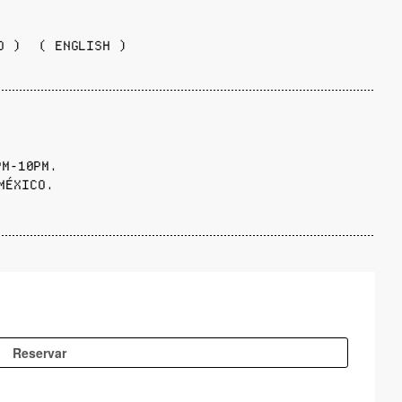
O )
( ENGLISH )
PM-10PM.
MÉXICO.