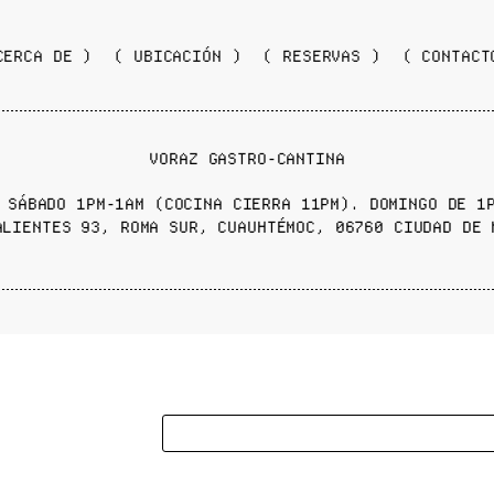
CERCA DE )
( UBICACIÓN )
( RESERVAS )
( CONTACT
VORAZ GASTRO-CANTINA
 SÁBADO 1PM-1AM (COCINA CIERRA 11PM). DOMINGO DE 1
ALIENTES 93, ROMA SUR, CUAUHTÉMOC, 06760 CIUDAD DE 