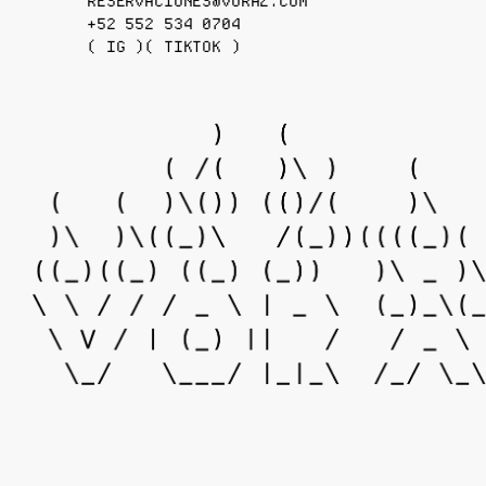
RESERVACIONES@VORAZ.COM
+52 552 534 0704
( IG )
( TIKTOK )